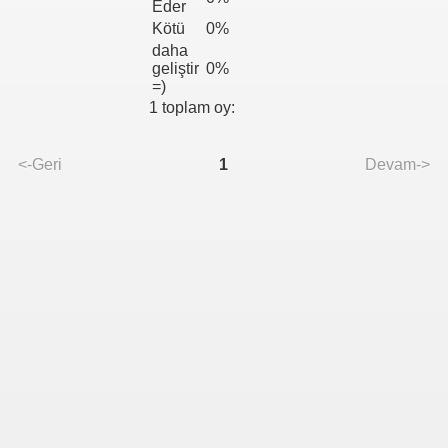
Eder
Kötü
0%
daha
geliştir
0%
=)
1 toplam oy:
<-Geri
1
Devam->