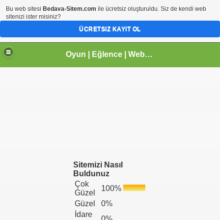
Bu web sitesi
Bedava-Sitem.com
ile ücretsiz oluşturuldu. Siz de kendi web
sitenizi ister misiniz?
ÜCRETSIZ KAYIT OL
Oyun | Eğlence | Webmaster | tr.gg Paylaşım Sitesi | Arhavi |Kireçlik Köyü
Sitemizi Nasıl
Buldunuz
Çok
100%
Güzel
Güzel
0%
İdare
0%