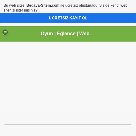
Bu web sitesi
Bedava-Sitem.com
ile ücretsiz oluşturuldu. Siz de kendi web
sitenizi ister misiniz?
ÜCRETSIZ KAYIT OL
Oyun | Eğlence | Webmaster | tr.gg Paylaşım Sitesi | Arhavi |Kireçlik Köyü