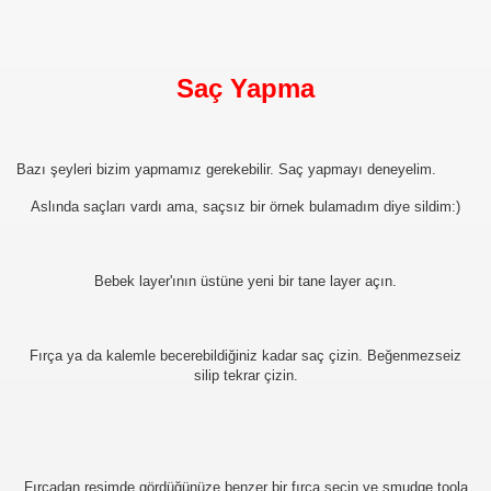
Saç Yapma
Bazı şeyleri bizim yapmamız gerekebilir. Saç yapmayı deneyelim.
Aslında saçları vardı ama, saçsız bir örnek bulamadım diye sildim:)
Bebek layer'ının üstüne yeni bir tane layer açın.
Fırça ya da kalemle becerebildiğiniz kadar saç çizin. Beğenmezseiz
silip tekrar çizin.
Fırçadan resimde gördüğünüze benzer bir fırça seçin ve smudge toola