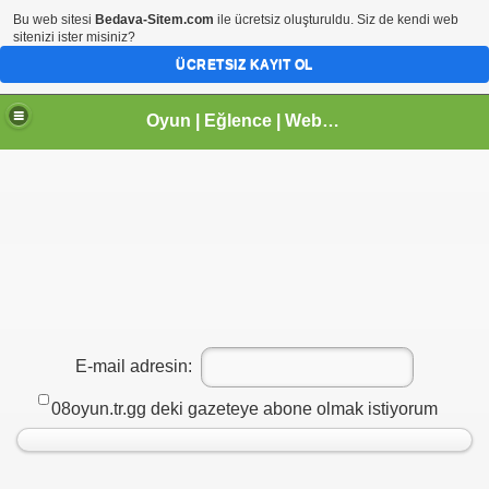
Bu web sitesi
Bedava-Sitem.com
ile ücretsiz oluşturuldu. Siz de kendi web
sitenizi ister misiniz?
ÜCRETSIZ KAYIT OL
Oyun | Eğlence | Webmaster | tr.gg Paylaşım Sitesi | Arhavi |Kireçlik Köyü
E-mail adresin:
08oyun.tr.gg deki gazeteye abone olmak istiyorum