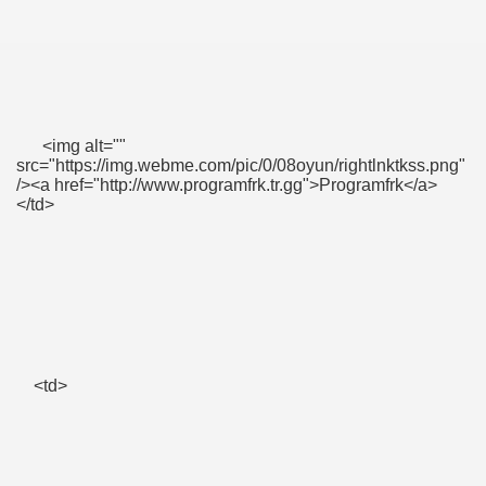
<img alt=""
src="https://img.webme.com/pic/0/08oyun/rightlnktkss.png"
/><a href="http://www.programfrk.tr.gg">Programfrk</a>
</td>
<td>