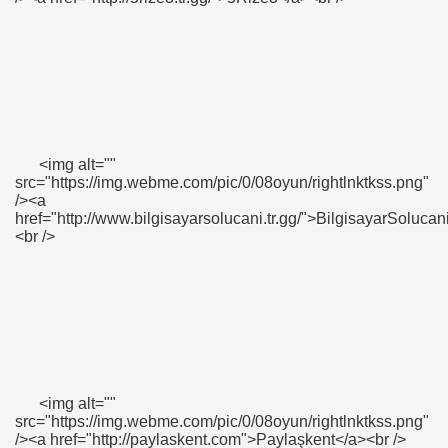
<img alt=""
src="https://img.webme.com/pic/0/08oyun/rightlnktkss.png"
/><a
href="http://www.bilgisayarsolucani.tr.gg/">BilgisayarSolucan
<br />
<img alt=""
src="https://img.webme.com/pic/0/08oyun/rightlnktkss.png"
/><a href="http://paylaskent.com">Paylaşkent</a><br />