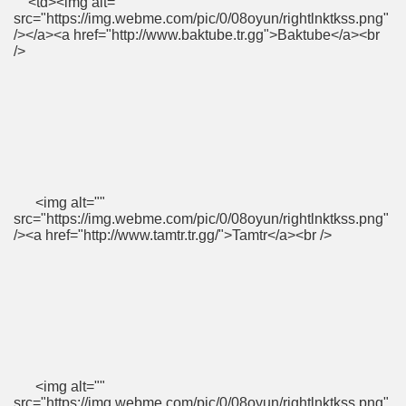
<td><img alt=""
src="https://img.webme.com/pic/0/08oyun/rightlnktkss.png"
/></a><a href="http://www.baktube.tr.gg">Baktube</a><br
/>
<img alt=""
src="https://img.webme.com/pic/0/08oyun/rightlnktkss.png"
/><a href="http://www.tamtr.tr.gg/">Tamtr</a><br />
<img alt=""
src="https://img.webme.com/pic/0/08oyun/rightlnktkss.png"