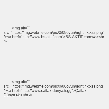
<img alt=""
src="https://img.webme.com/pic/0/08oyun/rightlnktkss.png"
/><a href="http://www.bs-aktif.com">BS-AKTİF.com</a><br
/>
<img alt=""
src="https://img.webme.com/pic/0/08oyun/rightlnktkss.png"
/><a href="http://www.catlak-dunya.tr.gg">Çatlak-
Dünya</a><br />