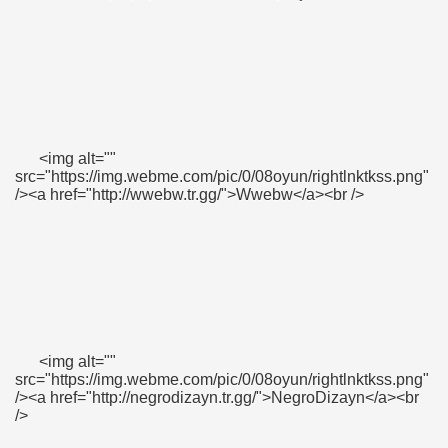
<img alt=""
src="https://img.webme.com/pic/0/08oyun/rightlnktkss.png"
/><a href="http://wwebw.tr.gg/">Wwebw</a><br />
<img alt=""
src="https://img.webme.com/pic/0/08oyun/rightlnktkss.png"
/><a href="http://negrodizayn.tr.gg/">NegroDizayn</a><br
/>