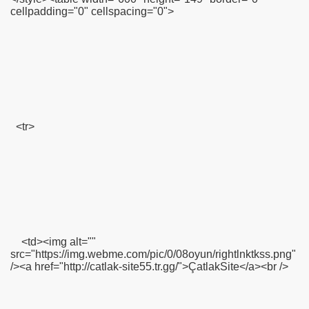
cellpadding="0" cellspacing="0">
<tr>
<td><img alt=""
src="https://img.webme.com/pic/0/08oyun/rightlnktkss.png"
/><a href="http://catlak-site55.tr.gg/">ÇatlakSite</a><br />