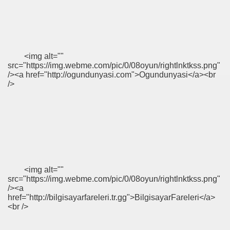
<img alt=""
src="https://img.webme.com/pic/0/08oyun/rightlnktkss.png"
/><a href="http://ogundunyasi.com">Ogundunyasi</a><br
/>
<img alt=""
src="https://img.webme.com/pic/0/08oyun/rightlnktkss.png"
/><a
href="http://bilgisayarfareleri.tr.gg">BilgisayarFareleri</a>
<br />