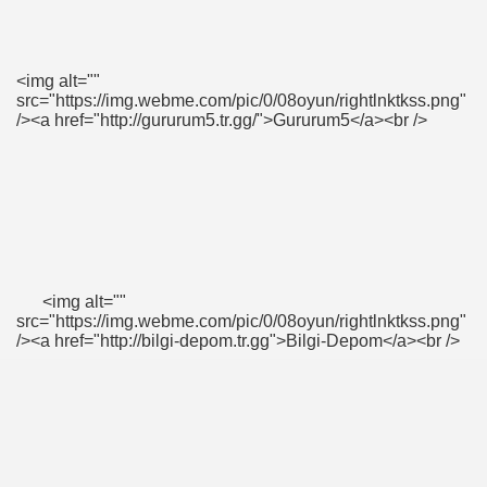
<img alt=""
src="https://img.webme.com/pic/0/08oyun/rightlnktkss.png"
/><a href="http://gururum5.tr.gg/">Gururum5</a><br />
<img alt=""
src="https://img.webme.com/pic/0/08oyun/rightlnktkss.png"
/><a href="http://bilgi-depom.tr.gg">Bilgi-Depom</a><br />