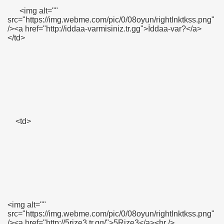
<img alt=""
src="https://img.webme.com/pic/0/08oyun/rightlnktkss.png"
/><a href="http://iddaa-varmisiniz.tr.gg">İddaa-var?</a>
</td>
<td>
<img alt=""
src="https://img.webme.com/pic/0/08oyun/rightlnktkss.png"
/><a href="http://5rize3.tr.gg/">5Rize3</a><br />