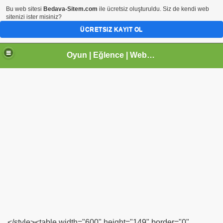
Bu web sitesi
Bedava-Sitem.com
ile ücretsiz oluşturuldu. Siz de kendi web
sitenizi ister misiniz?
ÜCRETSIZ KAYIT OL
Oyun | Eğlence | Webmaster | tr.gg Paylaşım Sitesi | Arhavi |Kireçlik Köyü
</style><table width="600" height="149" border="0"