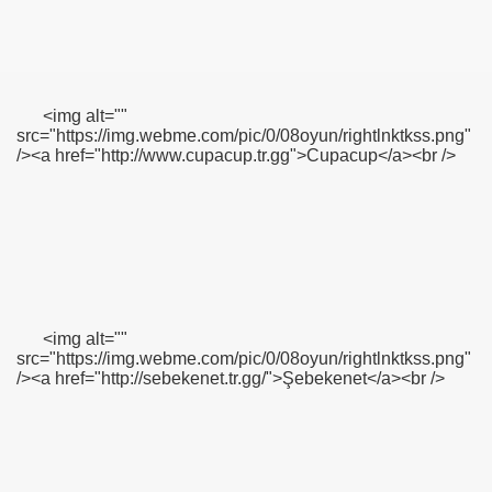
<img alt=""
src="https://img.webme.com/pic/0/08oyun/rightlnktkss.png"
/><a href="http://www.cupacup.tr.gg">Cupacup</a><br />
<img alt=""
src="https://img.webme.com/pic/0/08oyun/rightlnktkss.png"
/><a href="http://sebekenet.tr.gg/">Şebekenet</a><br />