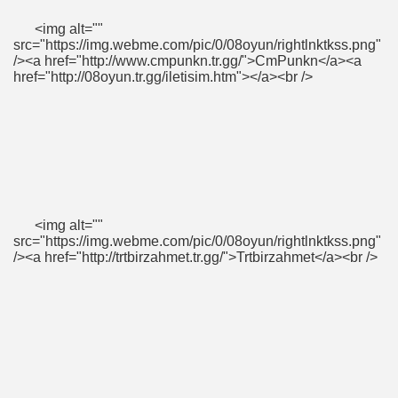
<img alt=""
src="https://img.webme.com/pic/0/08oyun/rightlnktkss.png"
er....bilgisayarıma inecek kendime ait
/><a href="http://www.cmpunkn.tr.gg/">CmPunkn</a><a
href="http://08oyun.tr.gg/iletisim.htm"></a><br />
<img alt=""
src="https://img.webme.com/pic/0/08oyun/rightlnktkss.png"
/><a href="http://trtbirzahmet.tr.gg/">Trtbirzahmet</a><br />