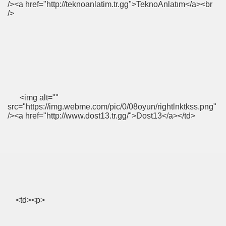
/><a href="http://teknoanlatim.tr.gg">TeknoAnlatım</a><br
/>
<img alt=""
src="https://img.webme.com/pic/0/08oyun/rightlnktkss.png"
/><a href="http://www.dost13.tr.gg/">Dost13</a></td>
atfestivali
<td><p>