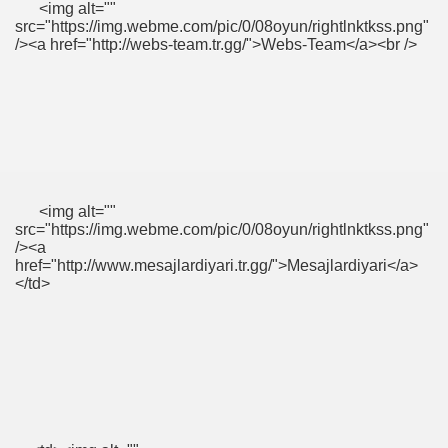
<img alt=""
src="https://img.webme.com/pic/0/08oyun/rightlnktkss.png"
/><a href="http://webs-team.tr.gg/">Webs-Team</a><br />
<img alt=""
src="https://img.webme.com/pic/0/08oyun/rightlnktkss.png"
/><a
href="http://www.mesajlardiyari.tr.gg/">Mesajlardiyari</a>
</td>