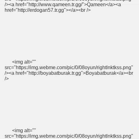
/><a href="http://www.qameen.tr.gg/">Qameen</a><a
href="http://erdogan57.tr.gg"></a><br />
i
<img alt=""
src="https://img.webme.com/pic/0/08oyun/rightlnktkss.png"
/><a href="http://boyabatburak.tr.gg">Boyabatburak</a><br
/>
<img alt=""
src="https://img.webme.com/pic/0/08oyun/rightlnktkss.png"