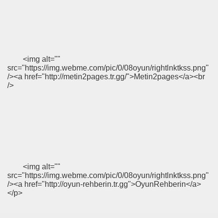
<img alt=""
src="https://img.webme.com/pic/0/08oyun/rightlnktkss.png"
/><a href="http://metin2pages.tr.gg/">Metin2pages</a><br
/>
<img alt=""
src="https://img.webme.com/pic/0/08oyun/rightlnktkss.png"
/><a href="http://oyun-rehberin.tr.gg">OyunRehberin</a>
</p>