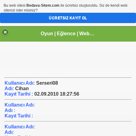
Bu web sitesi
Bedava-Sitem.com
ile ücretsiz oluşturuldu. Siz de kendi web
sitenizi ister misiniz?
ÜCRETSIZ KAYIT OL
Oyun | Eğlence | Webmaster | tr.gg Paylaşım Sitesi | Arhavi |Kireçlik Köyü
Kullanıcı Adı
:
Serseri08
Adı
:
Cihan
Kayıt Tarihi
:
02.09.2010 18:27:56
Kullanıcı Adı
:
Adı :
Kayıt Tarihi
:
Kullanıcı Adı
:
Adı
: