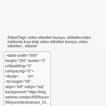
Etiket/Tags: video etiketleri buraya, etiiketler,video
hakkında kısa bilgi video etiketleri buraya, video,
etikellerr , etikeler