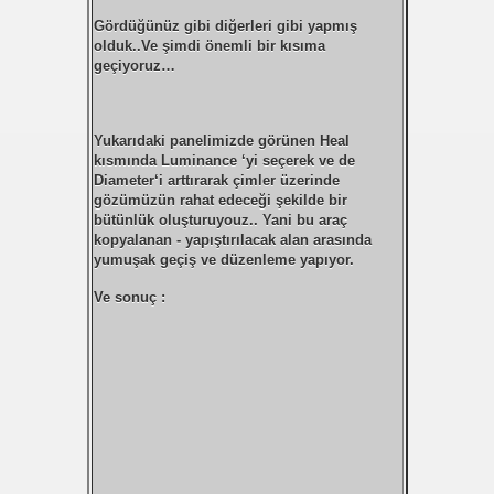
Gördüğünüz gibi diğerleri gibi yapmış
olduk..Ve şimdi önemli bir kısıma
geçiyoruz…
Yukarıdaki panelimizde görünen
Heal
kısmında
Luminance
‘yi seçerek ve de
Diameter
‘i arttırarak çimler üzerinde
gözümüzün rahat edeceği şekilde bir
bütünlük oluşturuyouz.. Yani bu araç
kopyalanan - yapıştırılacak alan arasında
yumuşak geçiş ve düzenleme yapıyor.
Ve sonuç :