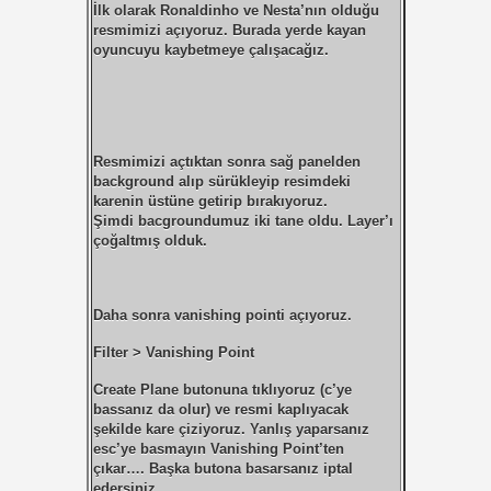
İlk olarak Ronaldinho ve Nesta’nın olduğu
resmimizi açıyoruz. Burada yerde kayan
oyuncuyu kaybetmeye çalışacağız.
Resmimizi açtıktan sonra sağ panelden
background alıp sürükleyip resimdeki
karenin üstüne getirip bırakıyoruz.
Şimdi bacgroundumuz iki tane oldu. Layer’ı
çoğaltmış olduk.
Daha sonra vanishing pointi açıyoruz.
Filter > Vanishing Point
Create Plane
butonuna
tıklıyoruz (c’ye
bassanız da olur) ve resmi kaplıyacak
şekilde kare çiziyoruz. Yanlış yaparsanız
esc’ye basmayın Vanishing Point’ten
çıkar…. Başka butona basarsanız iptal
edersiniz.