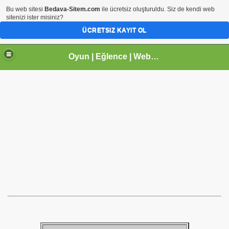
Bu web sitesi
Bedava-Sitem.com
ile ücretsiz oluşturuldu. Siz de kendi web
sitenizi ister misiniz?
ÜCRETSIZ KAYIT OL
Oyun | Eğlence | Webmaster | tr.gg Paylaşım Sitesi | Arhavi |Kireçlik Köyü