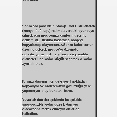
Sonra sol paneldeki
Stamp Tool
u kullanarak
(kısayol “s” tuşu) resimde yerdeki oyuncuyu
silmek için mousemizi çimlerin üzerine
getirim ALT tuşuna basarak o bölgeyi
kopyalamış oluyorsunuz.Sonra futbolcunun
üzerine gelerek mouse’yi üzerinde
dolaştırıyoruz… Ama yukarıdaki panelde
diameter’
i ne kadar küçük seçersek o kadar
ayrıntılı olur.
Kırmızı dairenin içindeki yeşil noktadan
kopyalıyor ve mousemizin götürdüğü yere
yapıtşırıyor olay bundan ibaret.
Yuvarlak daireler şeklinde bu şekilde
yapıyoruz.Ne kadar göze batan yer
olacaksada merak etmeyin onlarıda
halledicez..