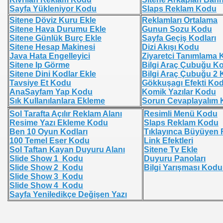
Sayfa Yükleniyor Kodu
Slaps Reklam Kodu
Sitene Döviz Kuru Ekle
Reklamları Ortalama
Sitene Hava Durumu Ekle
Gunun Sozu Kodu
Sitene Günlük Burç Ekle
Sayfa Geçiş Kodları
Sitene Hesap Makinesi
Dizi Akışı Kodu
Java Hata Engelleyici
Ziyaretci Tanımlama
Sitene Ip Görme
Bilgi Araç Çubuğu K
Sitene Dini Kodlar Ekle
Bilgi Araç Çubuğu 2
Tavsiye Et Kodu
Gökkuşagı Efekti Ko
AnaSayfam Yap Kodu
Komik Yazılar Kodu
Sık Kullanılanlara Ekleme
Sorun Cevaplayalım
Sol Tarafta Açılır Reklam Alanı
Resimli Menü Kodu
Resime Yazı Ekleme Kodu
Slaps Reklam Kodu
Ben 10 Oyun Kodları
Tıklayınca Büyüyen
100 Temel Eser Kodu
Link Efektleri
Sol Taftan Kayan Duyuru Alanı
Sitene Tv Ekle
Slide Show 1 Kodu
Duyuru Panoları
Slide Show 2 Kodu
Bilgi Yarışması Ko
Slide Show 3 Kodu
Slide Show 4 Kodu
Sayfa Yeniledikçe Değişen Yazı