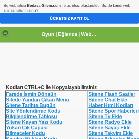
Bu web sitesi
Bedava-Sitem.com
ile ücretsiz oluşturuldu. Siz de kendi web
sitenizi ister misiniz?
ÜCRETSIZ KAYIT OL
Oyun | Eğlence | Webmaster | tr.gg Paylaşım Sitesi | Arhavi |Kireçlik Köyü
Kodları CTRL+C İle Kopyalayabilirsiniz
Farede İsmin Dönsün
Sitene Flash Saatler
Sitede Yandan Çıkan Menü
Sitene Chat Ekle
Sitene Tarihte Bugün
Haber Html Kodları
Site Yönlendirme Kodu
Sitene Spor Haberleri
Bilgilendirme Tablosu
Sitene Tv Ekle
Sitene Kayan Yazı Kodu
Sitene Radyo Ekle
Yukarı Çık Çapası
Sitene Sayaç Ekle
Bilmeceler Kodu
Sitene Takvim Ekle
Kıvrılan Reklam Kodu
Sitene Arkaplan Bann