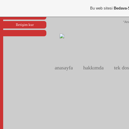
Portfoliom
Bu web sitesi
Bedava-
Reklam ver
“Anı
Iletişim kur
anasayfa
hakkımda
tek dos