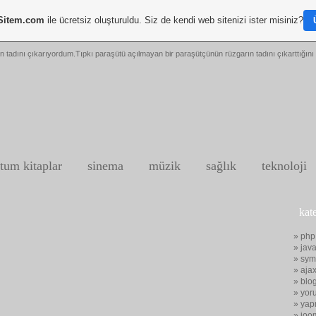
Sitem.com
ile ücretsiz oluşturuldu. Siz de kendi web sitenizi ister misiniz?
n tadını çıkarıyordum.Tıpkı paraşütü açılmayan bir paraşütçünün rüzgarın tadını çıkarttığını 
tum kitaplar
sinema
müzik
sağlık
teknoloji
kat
» php
» java
» sym
» aja
» blo
» yor
» yap
» joo