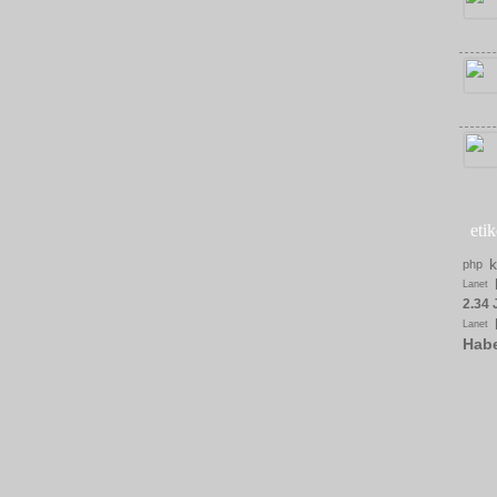
eti
php
Lanet
2.34 
Lanet
Hab