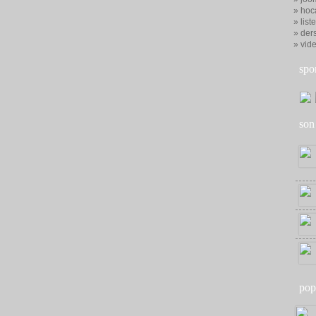
» hoc
» list
» ders
» vid
spo
son
pop