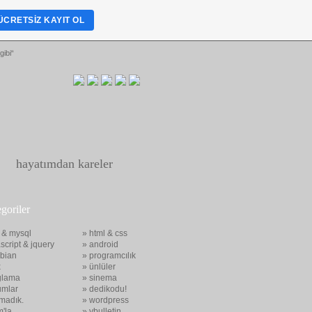
ÜCRETSIZ KAYIT OL
gibi“
hayatımdan kareler
egoriler
 & mysql
» html & css
script & jquery
» android
bian
» programcılık
x
» ünlüler
glama
» sinema
umlar
» dedikodu!
madık.
» wordpress
m'la
» vbulletin