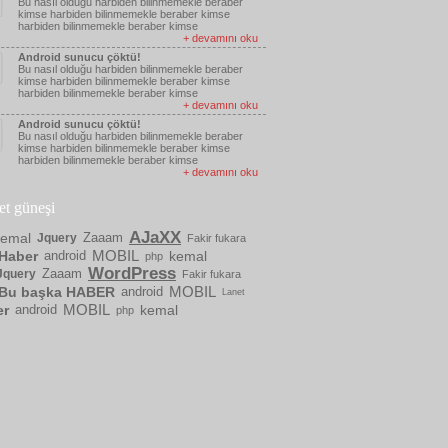
Bu nasıl olduğu harbiden bilinmemekle beraber
kimse harbiden bilinmemekle beraber kimse
harbiden bilinmemekle beraber kimse
+ devamını oku
Android sunucu çöktü!
Bu nasıl olduğu harbiden bilinmemekle beraber
kimse harbiden bilinmemekle beraber kimse
harbiden bilinmemekle beraber kimse
+ devamını oku
Android sunucu çöktü!
Bu nasıl olduğu harbiden bilinmemekle beraber
kimse harbiden bilinmemekle beraber kimse
harbiden bilinmemekle beraber kimse
+ devamını oku
ket güneşi
AJaXX
kemal
Zaaam
Jquery
Fakir fukara
MOBIL
Haber
android
kemal
php
WordPress
Zaaam
Jquery
Fakir fukara
MOBIL
Bu başka HABER
android
Lanet
MOBIL
er
android
kemal
php