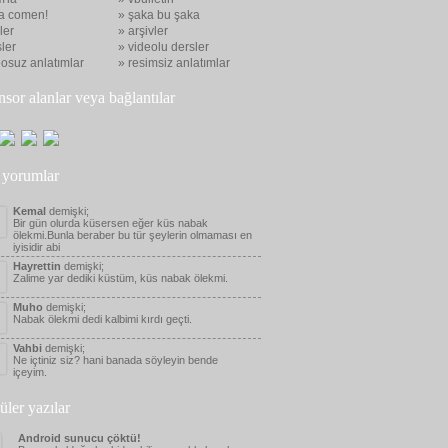
a comen!
» şaka bu şaka
eler
» arşivler
ler
» videolu dersler
eosuz anlatımlar
» resimsiz anlatımlar
nsor alanlar veya bağlantılar
 yorumlar
Kemal
demişki;
Bir gün olurda küsersen eğer küs nabak
ölekmi.Bunla beraber bu tür şeylerin olmaması en
iyisidir abi
Hayrettin
demişki;
Zalime yar dediki küstüm, küs nabak ölekmi.
Muho
demişki;
Nabak ölekmi dedi kalbimi kırdı geçti.
Vahbi
demişki;
Ne içtiniz siz? hani banada söyleyin bende
içeyim.
üler yazılar
Android sunucu çöktü!