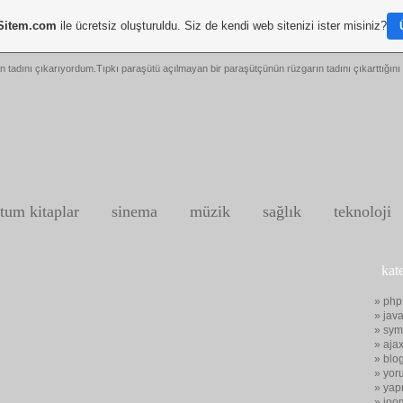
Sitem.com
ile ücretsiz oluşturuldu. Siz de kendi web sitenizi ister misiniz?
n tadını çıkarıyordum.Tıpkı paraşütü açılmayan bir paraşütçünün rüzgarın tadını çıkarttığını 
tum kitaplar
sinema
müzik
sağlık
teknoloji
kat
» php
» java
» sym
» aja
» blo
» yor
» yap
» joo