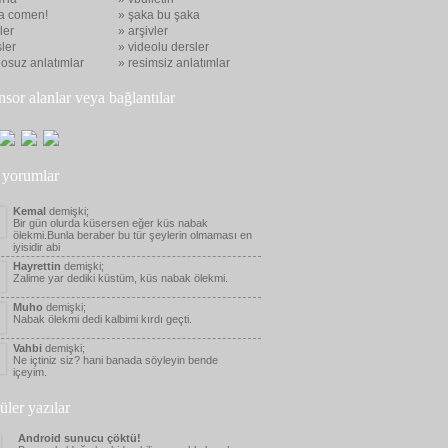
a comen!
» şaka bu şaka
eler
» arşivler
ler
» videolu dersler
eosuz anlatımlar
» resimsiz anlatımlar
nsor alanlar veya bağlantılar
 yorumlar
Kemal
demişki;
Bir gün olurda küsersen eğer küs nabak
ölekmi.Bunla beraber bu tür şeylerin olmaması en
iyisidir abi
Hayrettin
demişki;
Zalime yar dediki küstüm, küs nabak ölekmi.
Muho
demişki;
Nabak ölekmi dedi kalbimi kırdı geçti.
Vahbi
demişki;
Ne içtiniz siz? hani banada söyleyin bende
içeyim.
üler yazılar
Android sunucu çöktü!