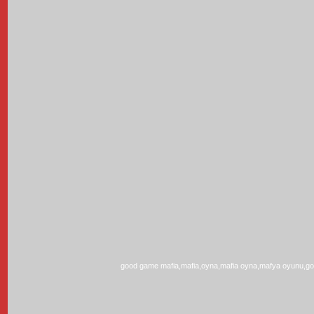
good game mafia,mafia,oyna,mafia oyna,mafya oyunu,g