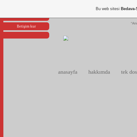
Portfoliom
Bu web sitesi
Bedava-
Reklam ver
“Anı
Iletişim kur
anasayfa
hakkımda
tek dos