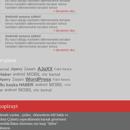
Bu nasıl olduğu harbiden bilinmemekle beraber
kimse harbiden bilinmemekle beraber kimse
harbiden bilinmemekle beraber kimse
+ devamını oku
Android sunucu çöktü!
Bu nasıl olduğu harbiden bilinmemekle beraber
kimse harbiden bilinmemekle beraber kimse
harbiden bilinmemekle beraber kimse
+ devamını oku
Android sunucu çöktü!
Bu nasıl olduğu harbiden bilinmemekle beraber
kimse harbiden bilinmemekle beraber kimse
harbiden bilinmemekle beraber kimse
+ devamını oku
ket güneşi
AJaXX
kemal
Zaaam
Jquery
Fakir fukara
MOBIL
Haber
android
kemal
php
WordPress
Zaaam
Jquery
Fakir fukara
MOBIL
Bu başka HABER
android
Lanet
MOBIL
er
android
kemal
php
kopirayt
itemde yazılan , çizilen , eklenenlerin telif hakkı vs
oktur.Ç(alıntı) yapacaklarında kaynak göstermesi
eterlidir.Bakın dürüstüm size karşı "lütfen"
almayın.