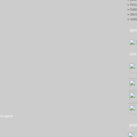
» hoc
» list
» ders
» vid
spo
son
ood game
pop