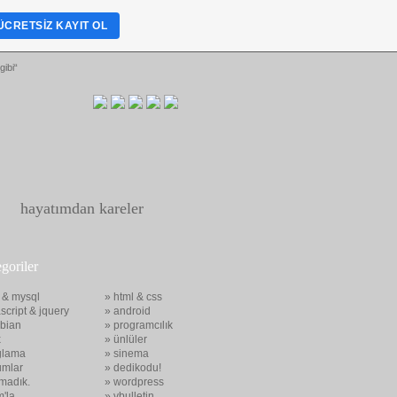
ÜCRETSIZ KAYIT OL
gibi“
hayatımdan kareler
egoriler
 & mysql
» html & css
script & jquery
» android
bian
» programcılık
x
» ünlüler
glama
» sinema
umlar
» dedikodu!
madık.
» wordpress
m'la
» vbulletin