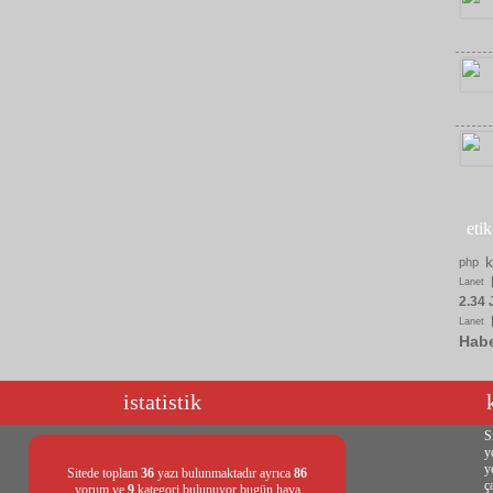
eti
php
Lanet
2.34 
Lanet
Hab
istatistik
S
y
y
Sitede toplam
36
yazı bulunmaktadır ayrıca
86
ç
yorum ve
9
kategori bulunuyor bugün hava