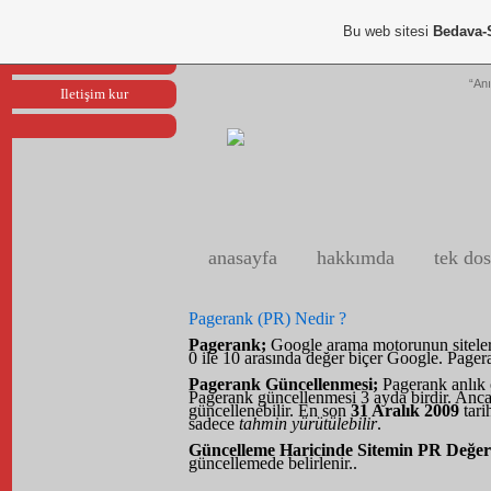
Portfoliom
Bu web sitesi
Bedava-
Reklam ver
“Anı
Iletişim kur
anasayfa
hakkımda
tek dos
Pagerank (PR) Nedir ?
Pagerank;
Google arama motorunun siteleri 
0 ile 10 arasında değer biçer Google. Pageran
Pagerank Güncellenmesi;
Pagerank anlık 
Pagerank güncellenmesi 3 ayda birdir. Ancak
güncellenebilir. En son
31 Aralık 2009
tari
sadece
tahmin yürütülebilir
.
Güncelleme Haricinde Sitemin PR Değe
güncellemede belirlenir..