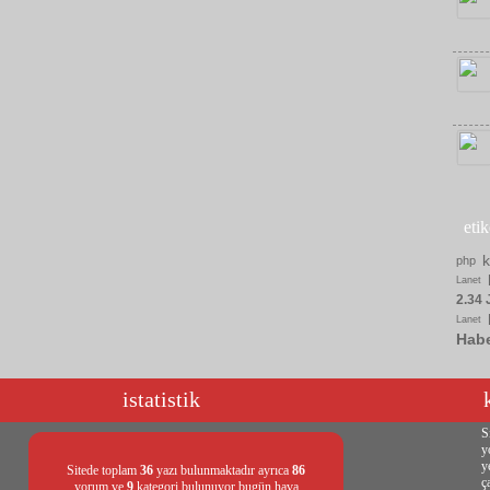
eti
php
Lanet
2.34 
Lanet
Hab
istatistik
S
y
y
Sitede toplam
36
yazı bulunmaktadır ayrıca
86
ç
yorum ve
9
kategori bulunuyor bugün hava