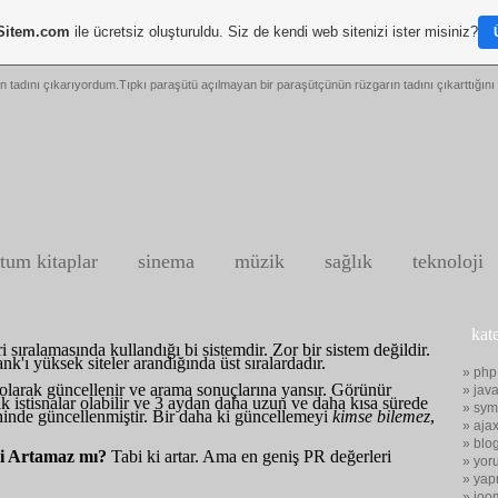
Sitem.com
ile ücretsiz oluşturuldu. Siz de kendi web sitenizi ister misiniz?
n tadını çıkarıyordum.Tıpkı paraşütü açılmayan bir paraşütçünün rüzgarın tadını çıkarttığını 
tum kitaplar
sinema
müzik
sağlık
teknoloji
kat
sıralamasında kullandığı bi sistemdir. Zor bir sistem değildir.
k'ı yüksek siteler arandığında üst sıralardadır.
» php
olarak güncellenir ve arama sonuçlarına yansır. Görünür
» java
 istisnalar olabilir ve 3 aydan daha uzun ve daha kısa sürede
» sym
hinde güncellenmiştir. Bir daha ki güncellemeyi
kimse bilemez
,
» aja
» blo
ri Artamaz mı?
Tabi ki artar. Ama en geniş PR değerleri
» yor
» yap
» joo