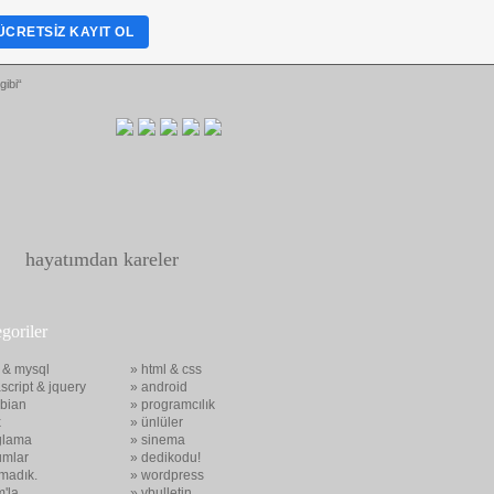
ÜCRETSIZ KAYIT OL
gibi“
hayatımdan kareler
egoriler
 & mysql
» html & css
script & jquery
» android
bian
» programcılık
x
» ünlüler
glama
» sinema
umlar
» dedikodu!
madık.
» wordpress
m'la
» vbulletin