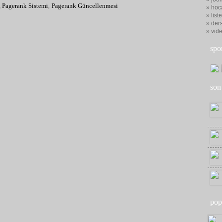
,
Pagerank Sistemi
,
Pagerank Güncellenmesi
» hoc
» list
» ders
» vid
spo
son
pop