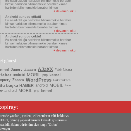
Bu nasıl olduğu harbiden bilinmemekle beraber
kimse harbiden bilinmemekle beraber kimse
harbiden bilinmemekle beraber kimse
+ devamını oku
Android sunucu çöktü!
Bu nasıl olduğu harbiden bilinmemekle beraber
kimse harbiden bilinmemekle beraber kimse
harbiden bilinmemekle beraber kimse
+ devamını oku
Android sunucu çöktü!
Bu nasıl olduğu harbiden bilinmemekle beraber
kimse harbiden bilinmemekle beraber kimse
harbiden bilinmemekle beraber kimse
+ devamını oku
ket güneşi
AJaXX
kemal
Zaaam
Jquery
Fakir fukara
MOBIL
Haber
android
kemal
php
WordPress
Zaaam
Jquery
Fakir fukara
MOBIL
Bu başka HABER
android
Lanet
MOBIL
er
android
kemal
php
kopirayt
itemde yazılan , çizilen , eklenenlerin telif hakkı vs
oktur.Ç(alıntı) yapacaklarında kaynak göstermesi
eterlidir.Bakın dürüstüm size karşı "lütfen"
almayın.