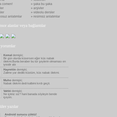
a comen!
» şaka bu şaka
eler
» arşivler
ler
» videolu dersler
eosuz anlatımlar
» resimsiz anlatımlar
nsor alanlar veya bağlantılar
 yorumlar
Kemal
demişki;
Bir gün olurda küsersen eğer küs nabak
ölekmi.Bunla beraber bu tür şeylerin olmaması en
iyisidir abi
Hayrettin
demişki;
Zalime yar dediki küstüm, küs nabak ölekmi.
Muho
demişki;
Nabak ölekmi dedi kalbimi kırdı geçti.
Vahbi
demişki;
Ne içtiniz siz? hani banada söyleyin bende
içeyim.
üler yazılar
Android sunucu çöktü!