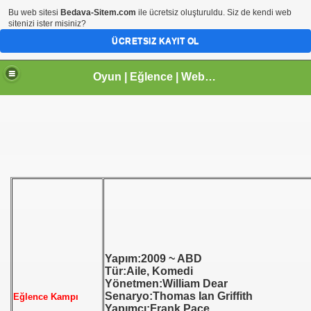
Bu web sitesi
Bedava-Sitem.com
ile ücretsiz oluşturuldu. Siz de kendi web
sitenizi ister misiniz?
ÜCRETSIZ KAYIT OL
Oyun | Eğlence | Webmaster | tr.gg Paylaşım Sitesi | Arhavi |Kireçlik Köyü
Yapım:2009 ~ ABD
Tür:Aile, Komedi
Yönetmen:William Dear
Senaryo:Thomas Ian Griffith
Eğlence Kampı
Yapımcı:Frank Pace