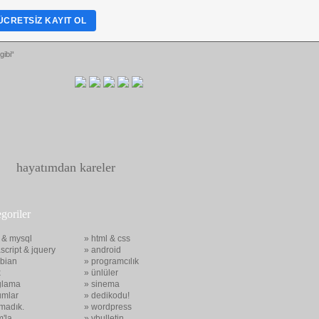
ÜCRETSIZ KAYIT OL
gibi“
hayatımdan kareler
egoriler
 & mysql
» html & css
script & jquery
» android
bian
» programcılık
x
» ünlüler
glama
» sinema
umlar
» dedikodu!
madık.
» wordpress
m'la
» vbulletin