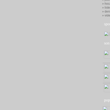
» hoc
» list
» ders
» vid
spo
son
pop