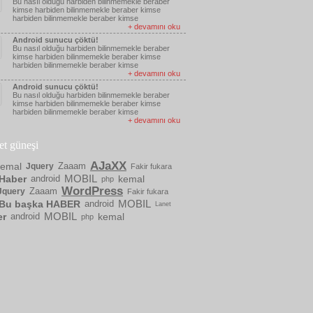
Bu nasıl olduğu harbiden bilinmemekle beraber
kimse harbiden bilinmemekle beraber kimse
harbiden bilinmemekle beraber kimse
+ devamını oku
Android sunucu çöktü!
Bu nasıl olduğu harbiden bilinmemekle beraber
kimse harbiden bilinmemekle beraber kimse
harbiden bilinmemekle beraber kimse
+ devamını oku
Android sunucu çöktü!
Bu nasıl olduğu harbiden bilinmemekle beraber
kimse harbiden bilinmemekle beraber kimse
harbiden bilinmemekle beraber kimse
+ devamını oku
ket güneşi
AJaXX
kemal
Zaaam
Jquery
Fakir fukara
MOBIL
Haber
android
kemal
php
WordPress
Zaaam
Jquery
Fakir fukara
MOBIL
Bu başka HABER
android
Lanet
MOBIL
er
android
kemal
php