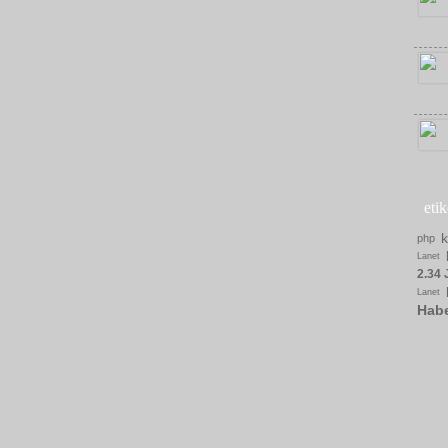
eti
php
Lanet
2.34 
Lanet
Hab