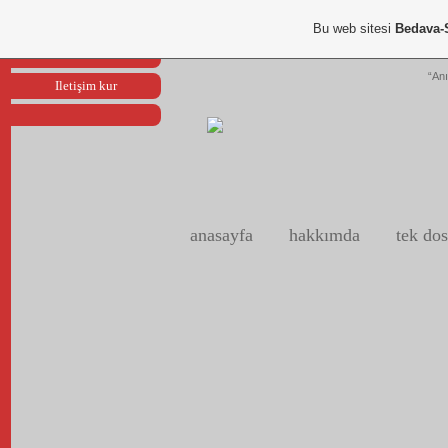
Portfoliom
Bu web sitesi
Bedava-
Reklam ver
“Anı
Iletişim kur
anasayfa
hakkımda
tek dos