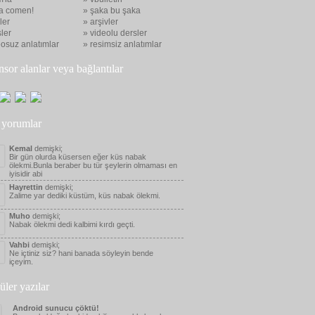
a comen!
» şaka bu şaka
eler
» arşivler
ler
» videolu dersler
eosuz anlatımlar
» resimsiz anlatımlar
nsor alanlar veya bağlantılar
 yorumlar
Kemal
demişki;
Bir gün olurda küsersen eğer küs nabak
ölekmi.Bunla beraber bu tür şeylerin olmaması en
iyisidir abi
Hayrettin
demişki;
Zalime yar dediki küstüm, küs nabak ölekmi.
Muho
demişki;
Nabak ölekmi dedi kalbimi kırdı geçti.
Vahbi
demişki;
Ne içtiniz siz? hani banada söyleyin bende
içeyim.
üler yazılar
Android sunucu çöktü!