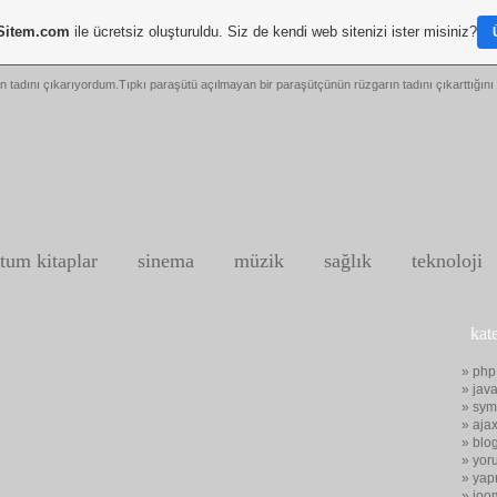
Sitem.com
ile ücretsiz oluşturuldu. Siz de kendi web sitenizi ister misiniz?
n tadını çıkarıyordum.Tıpkı paraşütü açılmayan bir paraşütçünün rüzgarın tadını çıkarttığını 
tum kitaplar
sinema
müzik
sağlık
teknoloji
kat
» php
» java
» sym
» aja
» blo
» yor
» yap
» joo