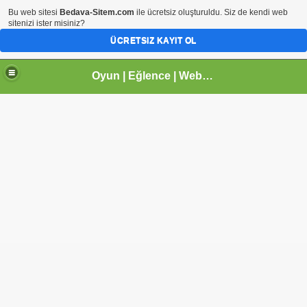
Bu web sitesi
Bedava-Sitem.com
ile ücretsiz oluşturuldu. Siz de kendi web
sitenizi ister misiniz?
ÜCRETSIZ KAYIT OL
Oyun | Eğlence | Webmaster | tr.gg Paylaşım Sitesi | Arhavi |Kireçlik Köyü