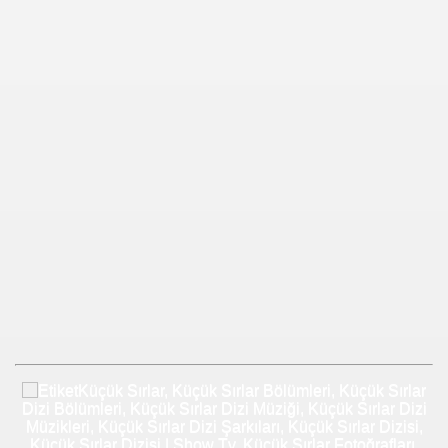
Küçük Sırlar, Küçük Sırlar Bölümleri, Küçük Sırlar
Dizi Bölümleri, Küçük Sırlar Dizi Müziği, Küçük Sırlar Dizi
Müzikleri, Küçük Sırlar Dizi Şarkıları, Küçük Sırlar Dizisi,
Küçük Sırlar Dizisi | Show Tv, Küçük Sırlar Fotoğrafları,