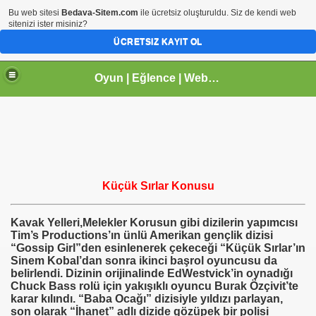
Bu web sitesi
Bedava-Sitem.com
ile ücretsiz oluşturuldu. Siz de kendi web
sitenizi ister misiniz?
ÜCRETSIZ KAYIT OL
Oyun | Eğlence | Webmaster | tr.gg Paylaşım Sitesi | Arhavi |Kireçlik Köyü
Küçük Sırlar Konusu
Kavak Yelleri,Melekler Korusun gibi dizilerin yapımcısı
Tim’s Productions’ın ünlü Amerikan gençlik dizisi
“Gossip Girl”den esinlenerek çekeceği “Küçük Sırlar’ın
Sinem Kobal’dan sonra ikinci başrol oyuncusu da
belirlendi. Dizinin orijinalinde EdWestvick’in oynadığı
Chuck Bass rolü için yakışıklı oyuncu Burak Özçivit’te
karar kılındı. “Baba Ocağı” dizisiyle yıldızı parlayan,
son olarak “İhanet” adlı dizide gözüpek bir polisi