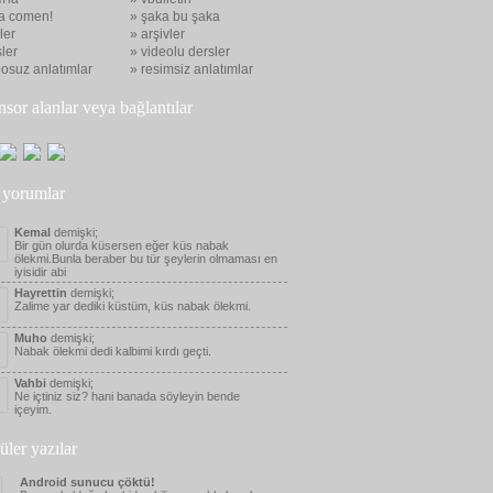
a comen!
» şaka bu şaka
eler
» arşivler
ler
» videolu dersler
eosuz anlatımlar
» resimsiz anlatımlar
nsor alanlar veya bağlantılar
 yorumlar
Kemal
demişki;
Bir gün olurda küsersen eğer küs nabak
ölekmi.Bunla beraber bu tür şeylerin olmaması en
iyisidir abi
Hayrettin
demişki;
Zalime yar dediki küstüm, küs nabak ölekmi.
Muho
demişki;
Nabak ölekmi dedi kalbimi kırdı geçti.
Vahbi
demişki;
Ne içtiniz siz? hani banada söyleyin bende
içeyim.
üler yazılar
Android sunucu çöktü!