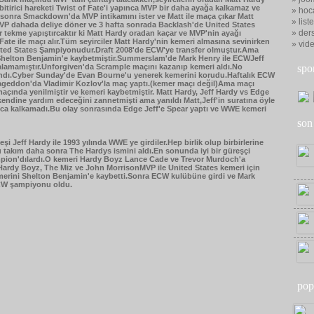
itirici hareketi Twist of Fate'i yapınca MVP bir daha ayağa kalkamaz ve
» hoc
sonra Smackdown'da MVP intikamını ister ve Matt ile maça çıkar Matt
» list
,MVP dahada deliye döner ve 3 hafta sonrada Backlash'de United States
» ders
 tekme yapıştırcaktır ki Matt Hardy oradan kaçar ve MVP'nin ayağı
ate ile maçı alır.Tüm seyirciler Matt Hardy'nin kemeri almasına sevinirken
» vid
ited States Şampiyonudur.Draft 2008'de ECW'ye transfer olmuştur.Ama
 Shelton Benjamin'e kaybetmiştir.Summerslam'de Mark Henry ile ECWJeff
alamamıştır.Unforgiven'da Scrample maçını kazanıp kemeri aldı.No
spo
azandı.Cyber Sunday'de Evan Bourne'u yenerek kemerini korudu.Haftalık ECW
mageddon'da Vladimir Kozlov'la maç yaptı.(kemer maçı değil)Ama maçı
ında yenilmiştir ve kemeri kaybetmiştir. Matt Hardy, Jeff Hardy vs Edge
 kendine yardım edeceğini zannetmişti ama yanıldı Matt,Jeff'in suratına öyle
nca kalkamadı.Bu olay sonrasında Edge Jeff'e Spear yaptı ve WWE kemeri
son
 Jeff Hardy ile 1993 yılında WWE ye girdiler.Hep birlik olup birbirlerine
u takım daha sonra The Hardys ismini aldı.En sonunda iyi bir güreşçi
mpion'dılardı.O kemeri Hardy Boyz Lance Cade ve Trevor Murdoch'a
Hardy Boyz, The Miz ve John MorrisonMVP ile United States kemeri için
merini Shelton Benjamin'e kaybetti.Sonra ECW kulübüne girdi ve Mark
CW şampiyonu oldu.
pop