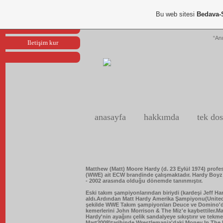
Portfoliom
Bu web sitesi
Bedava-
Reklam ver
“Anı
Iletişim kur
anasayfa
hakkımda
tek dos
Matthew (Matt) Moore Hardy (d. 23 Eylül 1974) prof
(WWE) ait ECW brandinde çalışmaktadır. Hardy Boyz v
- 2002 arasında olduğu dönemde tanınmıştır.
Eski takım şampiyonlarından biriydi (kardeşi Jeff Ha
aldı.Ardından Matt Hardy Amerika Şampiyonu(United
şekilde WWE Takım şampiyonları Deuce ve Domino'da
kemerlerini John Morrison & The Miz'e kaybettiler.
Hardy'nin ayağını çelik sandalyeye sıkıştırır ve tek
Mart2008)tarihinde Wrestlemania'daki Money In The 