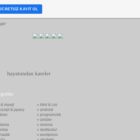
ÜCRETSIZ KAYIT OL
gibi“
hayatımdan kareler
egoriler
 & mysql
» html & css
script & jquery
» android
bian
» programcılık
x
» ünlüler
glama
» sinema
umlar
» dedikodu!
madık.
» wordpress
m'la
» vbulletin