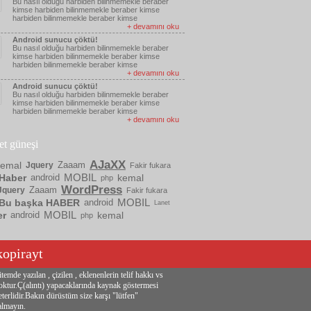
Bu nasıl olduğu harbiden bilinmemekle beraber
kimse harbiden bilinmemekle beraber kimse
harbiden bilinmemekle beraber kimse
+ devamını oku
Android sunucu çöktü!
Bu nasıl olduğu harbiden bilinmemekle beraber
kimse harbiden bilinmemekle beraber kimse
harbiden bilinmemekle beraber kimse
+ devamını oku
Android sunucu çöktü!
Bu nasıl olduğu harbiden bilinmemekle beraber
kimse harbiden bilinmemekle beraber kimse
harbiden bilinmemekle beraber kimse
+ devamını oku
ket güneşi
AJaXX
kemal
Zaaam
Jquery
Fakir fukara
MOBIL
Haber
android
kemal
php
WordPress
Zaaam
Jquery
Fakir fukara
MOBIL
Bu başka HABER
android
Lanet
MOBIL
er
android
kemal
php
kopirayt
itemde yazılan , çizilen , eklenenlerin telif hakkı vs
oktur.Ç(alıntı) yapacaklarında kaynak göstermesi
eterlidir.Bakın dürüstüm size karşı "lütfen"
almayın.