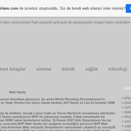
Sitem.com
ile ücretsiz oluşturuldu. Siz de kendi web sitenizi ister misiniz?
n tadını çıkarıyordum.Tıpkı paraşütü açılmayan bir paraşütçünün rüzgarın tadını çıkarttığını 
tum kitaplar
sinema
müzik
sağlık
teknoloji
kat
Matt Hardy
» php
esyonel Amerikan güreşçisi. Şu anda World Wrestling Entertainment'a
» java
e Team Xtreme'nin üyesi olarak kardeşi Jeff Hardy ve Lita ile beraber 1998
» sym
» aja
rdy ile birlikte). Ancak Lance Cade ve Trevor Murdoch ünvanlarını ellerinden
» blo
 States şampiyonu) MVP ile çekişmeye başladı. Fakat umulmadık bir
n WWE takım kemerlerini aldılar. 16 Kasım 2007'deki Smackdown'da ise
» yor
Maç sonunda MVP Matt Hardy'nin ayağının incindiğini görünce MVP Matt
» yap
me atar.Ardından Matt sedyeyle Smackdown sahasından çıkarılır.5 ay sonra(30
» joo
Bank maçında MVP tam çantayı alacakken,seyircilerin oradan Matt Hardy