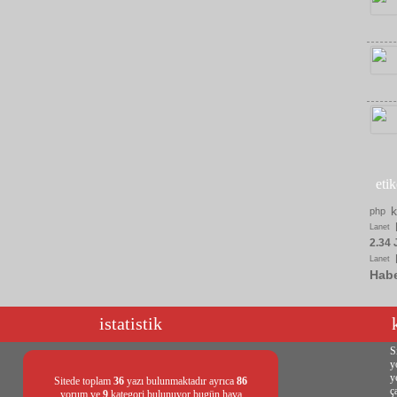
eti
php
Lanet
2.34 
Lanet
Hab
istatistik
S
y
y
Sitede toplam
36
yazı bulunmaktadır ayrıca
86
ç
yorum ve
9
kategori bulunuyor bugün hava