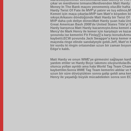
çıkar ve merdivene tırmanır.Merdivenden Matt Hardy b
Money In The Bank maçını yenememiş olur.Bir hafta 
Hardy Twist Of Fate ile MVP'yi yatırır ve tuş edince
Kemeri için maça çıkarlar.MVP tam Matt'e köşeden bir
sıkışır.Arkasını döndüğünde Matt Hardy bir Twist Of F
MVP daha çok deliye döner.Matt Hardy şuan hala Un
Great American Bash 2008'de United States Title'yi
Hardy karışınca Matt Hardy kazanmıştır.Ama kemeri 
Mercy'de Mark Henry ile kemer için karşılaştı ve k
şovunda ise kemerini Fit Finlay]]'a karşı koruduAr
kaybetti.ECW şovunda Jack Swagger'a karşı kemer maç
maçında ringe elinde sandalyeyle geldi.Jeff, Matt'ın
bir vurdu ki ringin ortasından uzun bir zaman boyu
Edge'e kaldı.
Matt Hardy ve onun WWE'ye girmesini sağlayan kardeşi
yardım ettiler ve Hardy Boyz takımını oluşturdular.B
olunca yolları ayrıldı ama hala World Tag Team Cha
kaybettiler.Sonra WWE Tag Team kemerini aldılar ve 
uzun bir süre dövüştükten sonra galip geldi ama ke
Henry ile yaşadığı büyük mücadeleden sonra son E