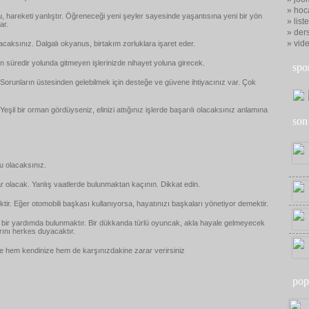
» hoc
u, hareketi yanlıştır. Öğreneceği yeni şeyler sayesinde yaşantısına yeni bir yön
» list
ar.
» ders
» vid
aksınız. Dalgalı okyanus, birtakım zorluklara işaret eder.
n süredir yolunda gitmeyen işlerinizde nihayet yoluna girecek.
spo
. Sorunların üstesinden gelebilmek için desteğe ve güvene ihtiyacınız var. Çok
şil bir orman gördüyseniz, elinizi attığınız işlerde başarılı olacaksınız anlamına
son
u olacaksınız.
r olacak. Yanlış vaatlerde bulunmaktan kaçının. Dikkat edin.
tir. Eğer otomobili başkası kullanıyorsa, hayatınızı başkaları yönetiyor demektir.
 bir yardımda bulunmaktır. Bir dükkanda türlü oyuncak, akla hayale gelmeyecek
rını herkes duyacaktır.
lde hem kendinize hem de karşınızdakine zarar verirsiniz
pop