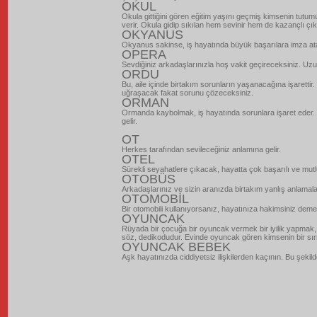
OKUL
Okula gittiğini gören eğitim yaşını geçmiş kimsenin tutum
verir. Okula gidip sıkılan hem sevinir hem de kazançlı çık
OKYANUS
Okyanus sakinse, iş hayatında büyük başarılara imza atac
OPERA
Sevdiğiniz arkadaşlarınızla hoş vakit geçireceksiniz. Uzu
ORDU
Bu, aile içinde birtakım sorunların yaşanacağına işarettir
uğraşacak fakat sorunu çözeceksiniz.
ORMAN
Ormanda kaybolmak, iş hayatında sorunlara işaret eder. Ye
gelir.
OT
Herkes tarafından sevileceğiniz anlamına gelir.
OTEL
Sürekli seyahatlere çıkacak, hayatta çok başarılı ve mutl
OTOBÜS
Arkadaşlarınız ve sizin aranızda birtakım yanlış anlamala
OTOMOBİL
Bir otomobili kullanıyorsanız, hayatınıza hakimsiniz demek
OYUNCAK
Rüyada bir çocuğa bir oyuncak vermek bir iyilik yapmak,
söz, dedikodudur. Evinde oyuncak gören kimsenin bir sır
OYUNCAK BEBEK
Aşk hayatınızda ciddiyetsiz ilişkilerden kaçının. Bu şeki