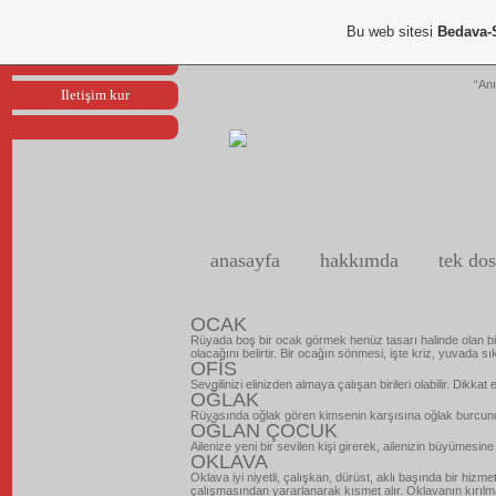
Portfoliom
Bu web sitesi
Bedava-
Reklam ver
“Anı
Iletişim kur
anasayfa
hakkımda
tek dos
OCAK
Rüyada boş bir ocak görmek henüz tasarı halinde olan bir
olacağını belirtir. Bir ocağın sönmesi, işte kriz, yuvada sık
OFİS
Sevgilinizi elinizden almaya çalışan birileri olabilir. Dikkat 
OĞLAK
Rüyasında oğlak gören kimsenin karşısına oğlak burcunda
OĞLAN ÇOCUK
Ailenize yeni bir sevilen kişi girerek, ailenizin büyümesin
OKLAVA
Oklava iyi niyetli, çalışkan, dürüst, aklı başında bir hiz
çalışmasından yararlanarak kısmet alır. Oklavanın kırılma