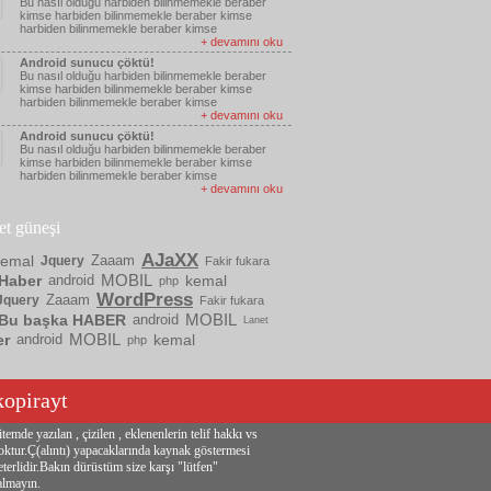
Bu nasıl olduğu harbiden bilinmemekle beraber
kimse harbiden bilinmemekle beraber kimse
harbiden bilinmemekle beraber kimse
+ devamını oku
Android sunucu çöktü!
Bu nasıl olduğu harbiden bilinmemekle beraber
kimse harbiden bilinmemekle beraber kimse
harbiden bilinmemekle beraber kimse
+ devamını oku
Android sunucu çöktü!
Bu nasıl olduğu harbiden bilinmemekle beraber
kimse harbiden bilinmemekle beraber kimse
harbiden bilinmemekle beraber kimse
+ devamını oku
ket güneşi
AJaXX
kemal
Zaaam
Jquery
Fakir fukara
MOBIL
Haber
android
kemal
php
WordPress
Zaaam
Jquery
Fakir fukara
MOBIL
Bu başka HABER
android
Lanet
MOBIL
er
android
kemal
php
kopirayt
itemde yazılan , çizilen , eklenenlerin telif hakkı vs
oktur.Ç(alıntı) yapacaklarında kaynak göstermesi
eterlidir.Bakın dürüstüm size karşı "lütfen"
almayın.