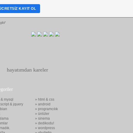
ÜCRETSIZ KAYIT OL
gibi“
hayatımdan kareler
egoriler
 & mysql
» html & css
script & jquery
» android
bian
» programcılık
x
» ünlüler
glama
» sinema
umlar
» dedikodu!
madık.
» wordpress
m'la
» vbulletin