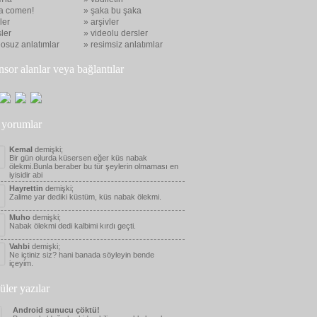
a comen!
» şaka bu şaka
eler
» arşivler
ler
» videolu dersler
eosuz anlatımlar
» resimsiz anlatımlar
nsor alanlar veya bağlantılar
 yorumlar
Kemal
demişki;
Bir gün olurda küsersen eğer küs nabak
ölekmi.Bunla beraber bu tür şeylerin olmaması en
iyisidir abi
Hayrettin
demişki;
Zalime yar dediki küstüm, küs nabak ölekmi.
Muho
demişki;
Nabak ölekmi dedi kalbimi kırdı geçti.
Vahbi
demişki;
Ne içtiniz siz? hani banada söyleyin bende
içeyim.
üler yazılar
Android sunucu çöktü!