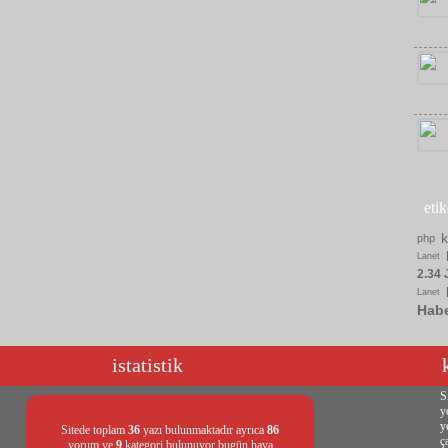
eti
php
Lanet
2.34 
Lanet
Hab
istatistik
S
y
y
Sitede toplam
36
yazı bulunmaktadır ayrıca
86
ç
yorum ve
9
kategori bulunuyor bugün hava