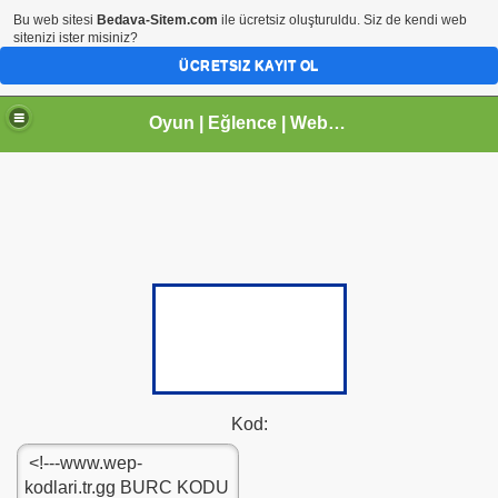
Bu web sitesi
Bedava-Sitem.com
ile ücretsiz oluşturuldu. Siz de kendi web
sitenizi ister misiniz?
ÜCRETSIZ KAYIT OL
Oyun | Eğlence | Webmaster | tr.gg Paylaşım Sitesi | Arhavi |Kireçlik Köyü
Kod: