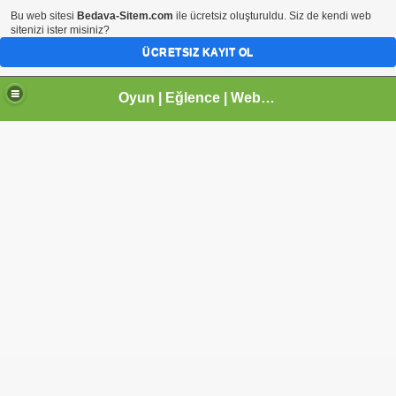
Bu web sitesi
Bedava-Sitem.com
ile ücretsiz oluşturuldu. Siz de kendi web
sitenizi ister misiniz?
ÜCRETSIZ KAYIT OL
Oyun | Eğlence | Webmaster | tr.gg Paylaşım Sitesi | Arhavi |Kireçlik Köyü