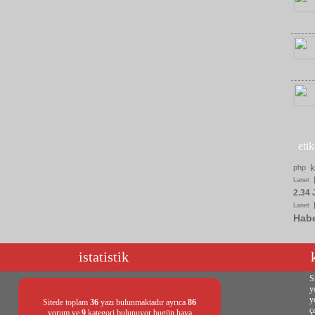
eti
php
Lanet
2.34 
Lanet
Hab
istatistik
S
y
y
Sitede toplam
36
yazı bulunmaktadır ayrıca
86
ç
yorum ve
9
kategori bulunuyor bugün hava