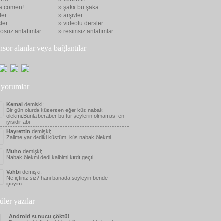
a comen!
» şaka bu şaka
eler
» arşivler
ler
» videolu dersler
eosuz anlatımlar
» resimsiz anlatımlar
nsor alanlar veya bağlantılar
 yorumlar
Kemal
demişki;
Bir gün olurda küsersen eğer küs nabak
ölekmi.Bunla beraber bu tür şeylerin olmaması en
iyisidir abi
Hayrettin
demişki;
Zalime yar dediki küstüm, küs nabak ölekmi.
Muho
demişki;
Nabak ölekmi dedi kalbimi kırdı geçti.
Vahbi
demişki;
Ne içtiniz siz? hani banada söyleyin bende
içeyim.
üler yazılar
Android sunucu çöktü!