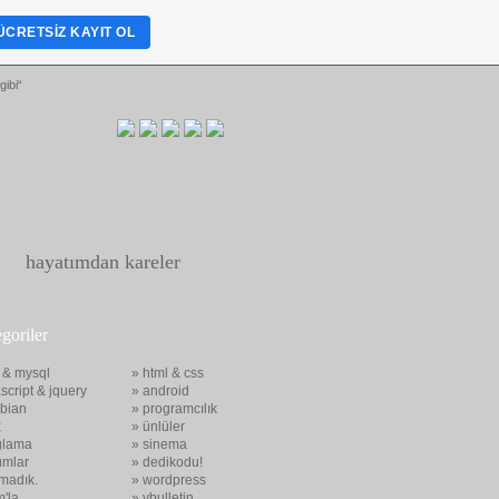
ÜCRETSIZ KAYIT OL
gibi“
hayatımdan kareler
egoriler
 & mysql
» html & css
script & jquery
» android
bian
» programcılık
x
» ünlüler
glama
» sinema
umlar
» dedikodu!
madık.
» wordpress
m'la
» vbulletin