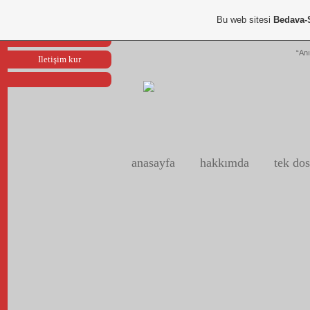
Portfoliom
Bu web sitesi
Bedava-
Reklam ver
“Anı
Iletişim kur
anasayfa
hakkımda
tek dos