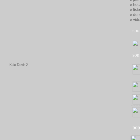
» hoc
» list
» ders
» vid
spo
son
Kale Devir 2
pop