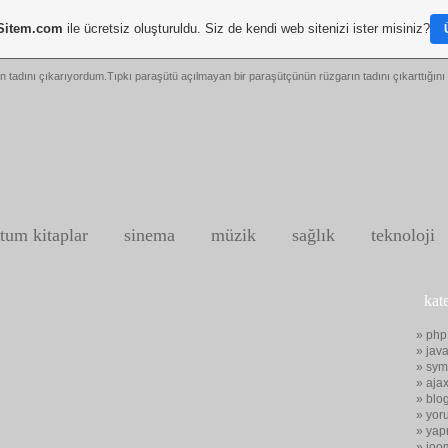
Sitem.com
ile ücretsiz oluşturuldu. Siz de kendi web sitenizi ister misiniz?
n tadını çıkarıyordum.Tıpkı paraşütü açılmayan bir paraşütçünün rüzgarın tadını çıkarttığını 
tum kitaplar
sinema
müzik
sağlık
teknoloji
kat
» php
» java
» sym
» aja
» blo
» yor
» yap
» joo