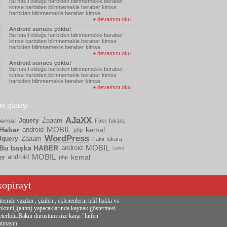
Bu nasıl olduğu harbiden bilinmemekle beraber
kimse harbiden bilinmemekle beraber kimse
harbiden bilinmemekle beraber kimse
+ devamını oku
Android sunucu çöktü!
Bu nasıl olduğu harbiden bilinmemekle beraber
kimse harbiden bilinmemekle beraber kimse
harbiden bilinmemekle beraber kimse
+ devamını oku
Android sunucu çöktü!
Bu nasıl olduğu harbiden bilinmemekle beraber
kimse harbiden bilinmemekle beraber kimse
harbiden bilinmemekle beraber kimse
+ devamını oku
ket güneşi
AJaXX
kemal
Zaaam
Jquery
Fakir fukara
MOBIL
Haber
android
kemal
php
WordPress
Zaaam
Jquery
Fakir fukara
MOBIL
Bu başka HABER
android
Lanet
MOBIL
er
android
kemal
php
kopirayt
itemde yazılan , çizilen , eklenenlerin telif hakkı vs
oktur.Ç(alıntı) yapacaklarında kaynak göstermesi
eterlidir.Bakın dürüstüm size karşı "lütfen"
almayın.