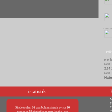
eti
php
Lanet
2.34 
Lanet
Hab
istatistik
S
y
y
Sitede toplam
36
yazı bulunmaktadır ayrıca
86
ç
yorum ve
9
kategori bulunuyor bugün hava