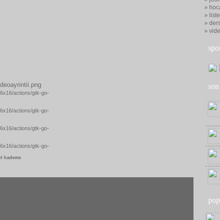
» hoc
» list
» ders
» vid
spo
son
el hademe
pop