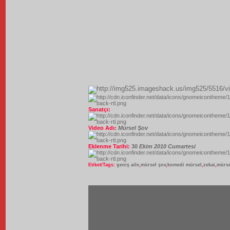
Sanatçı:
Video Adı:
Mürsel Şov
Eklenme Tarihi:
30
Ekim 2010 Cumartesi
Etiket/Tags:
geniş aile
,
mürsel şov
,
komedi mürsel
,
zekai
,
mürs