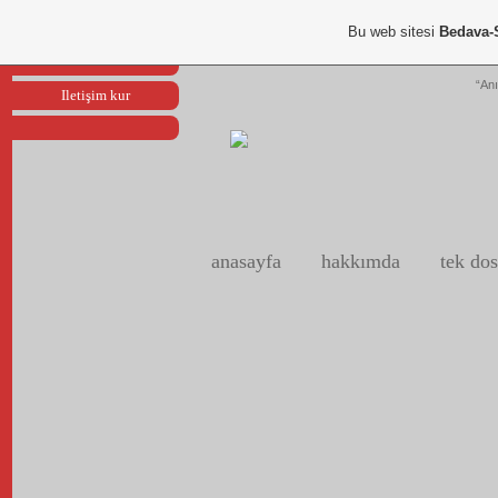
Portfoliom
Bu web sitesi
Bedava-
Reklam ver
“Anı
Iletişim kur
anasayfa
hakkımda
tek dos