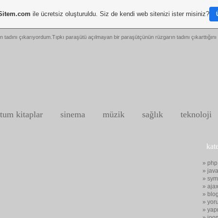
Sitem.com
ile ücretsiz oluşturuldu. Siz de kendi web sitenizi ister misiniz?
n tadını çıkarıyordum.Tıpkı paraşütü açılmayan bir paraşütçünün rüzgarın tadını çıkarttığını 
tum kitaplar
sinema
müzik
sağlık
teknoloji
kat
» php
» java
» sym
» aja
» blo
» yor
» yap
» joo