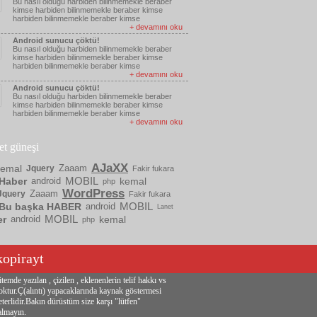
Bu nasıl olduğu harbiden bilinmemekle beraber
kimse harbiden bilinmemekle beraber kimse
harbiden bilinmemekle beraber kimse
+ devamını oku
Android sunucu çöktü!
Bu nasıl olduğu harbiden bilinmemekle beraber
kimse harbiden bilinmemekle beraber kimse
harbiden bilinmemekle beraber kimse
+ devamını oku
Android sunucu çöktü!
Bu nasıl olduğu harbiden bilinmemekle beraber
kimse harbiden bilinmemekle beraber kimse
harbiden bilinmemekle beraber kimse
+ devamını oku
ket güneşi
AJaXX
kemal
Zaaam
Jquery
Fakir fukara
MOBIL
Haber
android
kemal
php
WordPress
Zaaam
Jquery
Fakir fukara
MOBIL
Bu başka HABER
android
Lanet
MOBIL
er
android
kemal
php
kopirayt
itemde yazılan , çizilen , eklenenlerin telif hakkı vs
oktur.Ç(alıntı) yapacaklarında kaynak göstermesi
eterlidir.Bakın dürüstüm size karşı "lütfen"
almayın.