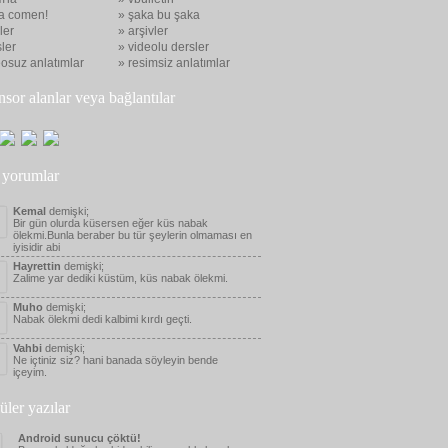
a comen!
» şaka bu şaka
eler
» arşivler
ler
» videolu dersler
eosuz anlatımlar
» resimsiz anlatımlar
nsor alanlar veya bağlantılar
 yorumlar
Kemal
demişki;
Bir gün olurda küsersen eğer küs nabak
ölekmi.Bunla beraber bu tür şeylerin olmaması en
iyisidir abi
Hayrettin
demişki;
Zalime yar dediki küstüm, küs nabak ölekmi.
Muho
demişki;
Nabak ölekmi dedi kalbimi kırdı geçti.
Vahbi
demişki;
Ne içtiniz siz? hani banada söyleyin bende
içeyim.
üler yazılar
Android sunucu çöktü!