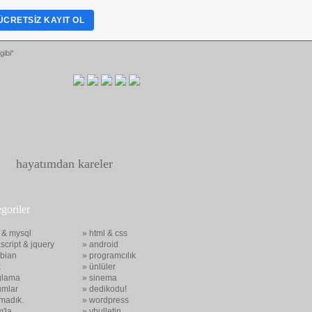
ÜCRETSIZ KAYIT OL
gibi“
hayatımdan kareler
egoriler
 & mysql
» html & css
script & jquery
» android
bian
» programcılık
x
» ünlüler
glama
» sinema
umlar
» dedikodu!
madık.
» wordpress
m'la
» vbulletin