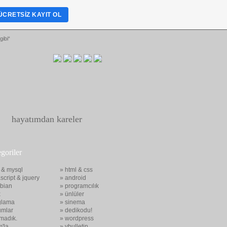
ÜCRETSIZ KAYIT OL
gibi“
hayatımdan kareler
egoriler
 & mysql
» html & css
script & jquery
» android
bian
» programcılık
x
» ünlüler
glama
» sinema
umlar
» dedikodu!
madık.
» wordpress
m'la
» vbulletin