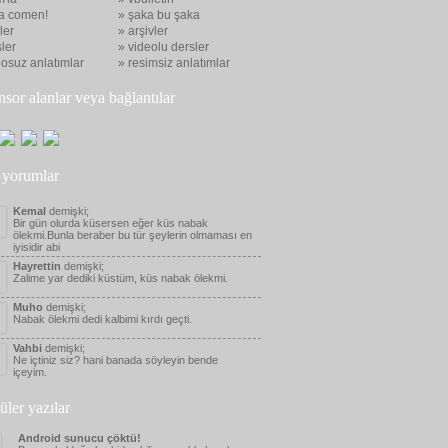
a comen!
» şaka bu şaka
eler
» arşivler
ler
» videolu dersler
eosuz anlatımlar
» resimsiz anlatımlar
nsor alanlar veya bağlantılar
 yorumlar
Kemal
demişki;
Bir gün olurda küsersen eğer küs nabak
ölekmi.Bunla beraber bu tür şeylerin olmaması en
iyisidir abi
Hayrettin
demişki;
Zalime yar dediki küstüm, küs nabak ölekmi.
Muho
demişki;
Nabak ölekmi dedi kalbimi kırdı geçti.
Vahbi
demişki;
Ne içtiniz siz? hani banada söyleyin bende
içeyim.
üler yazılar
Android sunucu çöktü!