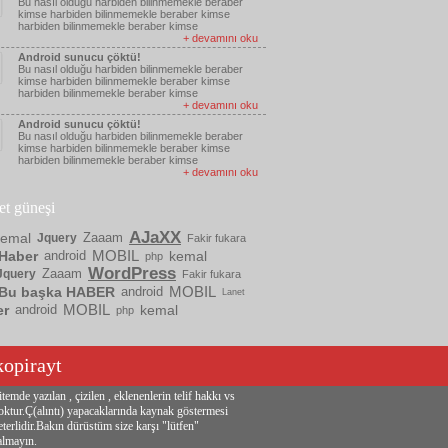
Bu nasıl olduğu harbiden bilinmemekle beraber
kimse harbiden bilinmemekle beraber kimse
harbiden bilinmemekle beraber kimse
+ devamını oku
Android sunucu çöktü!
Bu nasıl olduğu harbiden bilinmemekle beraber
kimse harbiden bilinmemekle beraber kimse
harbiden bilinmemekle beraber kimse
+ devamını oku
Android sunucu çöktü!
Bu nasıl olduğu harbiden bilinmemekle beraber
kimse harbiden bilinmemekle beraber kimse
harbiden bilinmemekle beraber kimse
+ devamını oku
ket güneşi
AJaXX
kemal
Zaaam
Jquery
Fakir fukara
MOBIL
Haber
android
kemal
php
WordPress
Zaaam
Jquery
Fakir fukara
MOBIL
Bu başka HABER
android
Lanet
MOBIL
er
android
kemal
php
kopirayt
itemde yazılan , çizilen , eklenenlerin telif hakkı vs
oktur.Ç(alıntı) yapacaklarında kaynak göstermesi
eterlidir.Bakın dürüstüm size karşı "lütfen"
almayın.