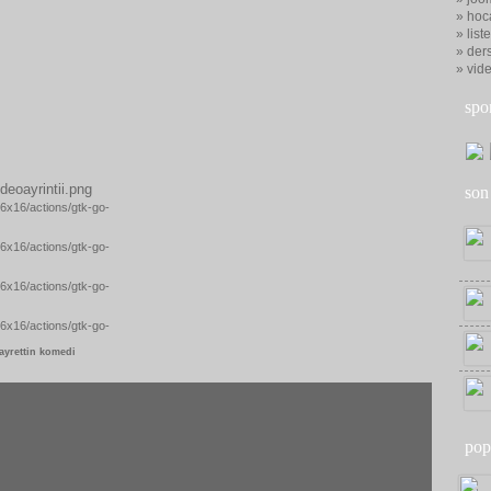
» hoc
» list
» ders
» vid
spo
son
ayrettin komedi
pop