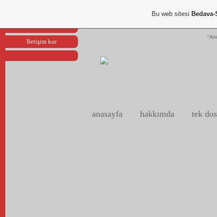
Portfoliom
Bu web sitesi
Bedava-
Reklam ver
“Anı
Iletişim kur
anasayfa
hakkımda
tek dos