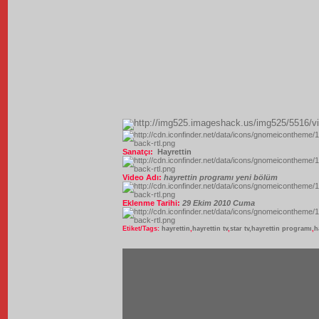
Sanatçı:
Hayrettin
Video Adı:
hayrettin programı yeni bölüm
Eklenme Tarihi:
29 Ekim 2010 Cuma
Etiket/Tags:
hayrettin
,
hayrettin tv
,
star tv,hayrettin programı
,
h