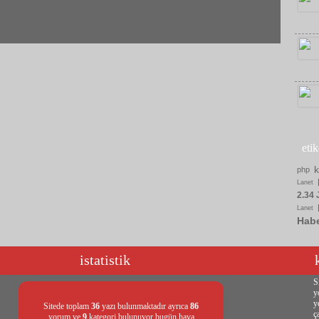
eti
php
Lanet
2.34 
Lanet
Hab
istatistik
S
y
y
Sitede toplam
36
yazı bulunmaktadır ayrıca
86
ç
yorum ve
9
kategori bulunuyor bugün hava