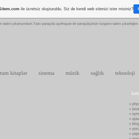
Sitem.com
ile ücretsiz oluşturuldu. Siz de kendi web sitenizi ister misiniz?
n tadını çıkarıyordum.Tıpkı paraşütü açılmayan bir paraşütçünün rüzgarın tadını çıkarttığını 
tum kitaplar
sinema
müzik
sağlık
teknoloji
kat
» php
» java
» sym
» aja
» blo
» yor
» yap
» joo