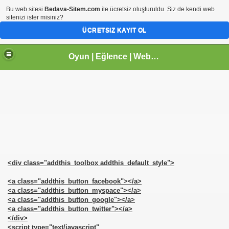
Bu web sitesi
Bedava-Sitem.com
ile ücretsiz oluşturuldu. Siz de kendi web
sitenizi ister misiniz?
ÜCRETSIZ KAYIT OL
Oyun | Eğlence | Webmaster | tr.gg Paylaşım Sitesi | Arhavi |Kireçlik Köyü
<div class="addthis_toolbox addthis_default_style">
<a class="addthis_button_facebook"></a>
<a class="addthis_button_myspace"></a>
<a class="addthis_button_google"></a>
<a class="addthis_button_twitter"></a>
</div>
<script type="text/javascript"