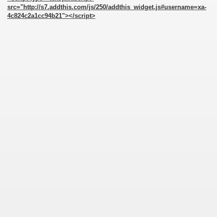
src="http://s7.addthis.com/js/250/addthis_widget.js#username=xa-
4c824c2a1cc94b21"></script>