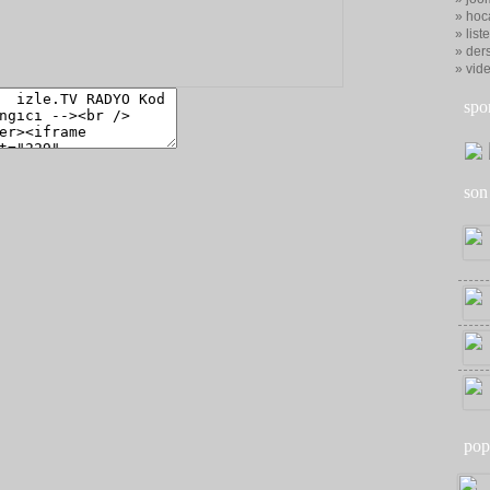
» hoc
» list
» ders
» vid
spo
son
pop