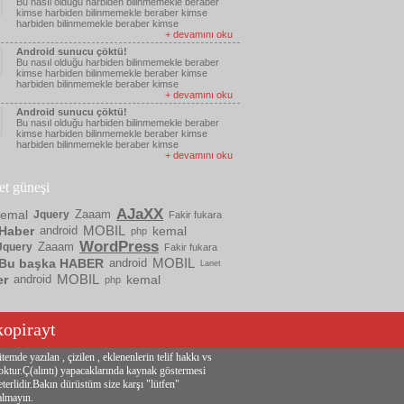
Bu nasıl olduğu harbiden bilinmemekle beraber
kimse harbiden bilinmemekle beraber kimse
harbiden bilinmemekle beraber kimse
+ devamını oku
Android sunucu çöktü!
Bu nasıl olduğu harbiden bilinmemekle beraber
kimse harbiden bilinmemekle beraber kimse
harbiden bilinmemekle beraber kimse
+ devamını oku
Android sunucu çöktü!
Bu nasıl olduğu harbiden bilinmemekle beraber
kimse harbiden bilinmemekle beraber kimse
harbiden bilinmemekle beraber kimse
+ devamını oku
ket güneşi
AJaXX
kemal
Zaaam
Jquery
Fakir fukara
MOBIL
Haber
android
kemal
php
WordPress
Zaaam
Jquery
Fakir fukara
MOBIL
Bu başka HABER
android
Lanet
MOBIL
er
android
kemal
php
kopirayt
itemde yazılan , çizilen , eklenenlerin telif hakkı vs
oktur.Ç(alıntı) yapacaklarında kaynak göstermesi
eterlidir.Bakın dürüstüm size karşı "lütfen"
almayın.