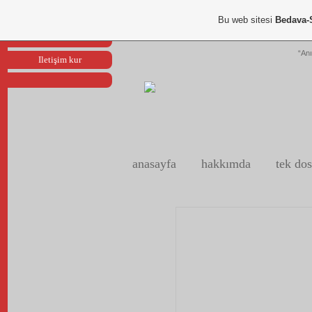
Portfoliom
Bu web sitesi
Bedava-
Reklam ver
“Anı
Iletişim kur
anasayfa
hakkımda
tek dos