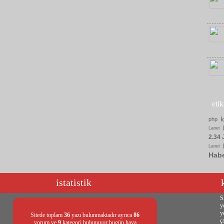
eti
php
Lanet
2.34 
Lanet
Hab
istatistik
S
y
y
Sitede toplam
36
yazı bulunmaktadır ayrıca
86
ç
yorum ve
9
kategori bulunuyor bugün hava