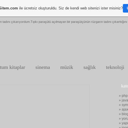
Sitem.com
ile ücretsiz oluşturuldu. Siz de kendi web sitenizi ister misiniz?
n tadını çıkarıyordum.Tıpkı paraşütü açılmayan bir paraşütçünün rüzgarın tadını çıkarttığını 
tum kitaplar
sinema
müzik
sağlık
teknoloji
kat
» php
» java
» sym
» aja
» blo
» yor
» yap
» joo