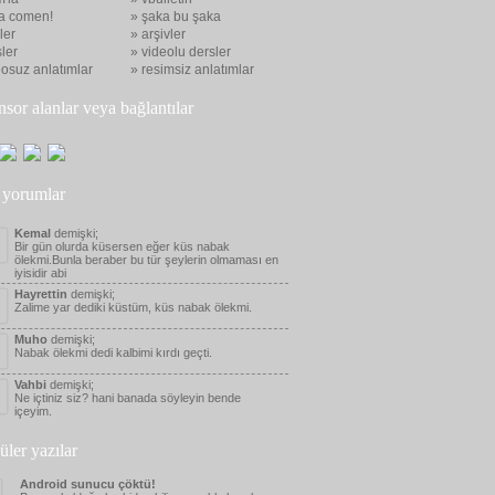
a comen!
» şaka bu şaka
eler
» arşivler
ler
» videolu dersler
eosuz anlatımlar
» resimsiz anlatımlar
nsor alanlar veya bağlantılar
 yorumlar
Kemal
demişki;
Bir gün olurda küsersen eğer küs nabak
ölekmi.Bunla beraber bu tür şeylerin olmaması en
iyisidir abi
Hayrettin
demişki;
Zalime yar dediki küstüm, küs nabak ölekmi.
Muho
demişki;
Nabak ölekmi dedi kalbimi kırdı geçti.
Vahbi
demişki;
Ne içtiniz siz? hani banada söyleyin bende
içeyim.
üler yazılar
Android sunucu çöktü!