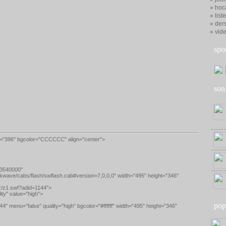
» hoc
» list
» ders
» vid
spo
son
ght="396" bgcolor="CCCCCC" align="center">
53540000"
kwave/cabs/flash/swflash.cab#version=7,0,0,0
" width="495" height="346"
/z/z1.swf?adid=1144
">
ty" value="high">
pop
144
" menu="false" quality="high" bgcolor="#ffffff" width="495" height="346"