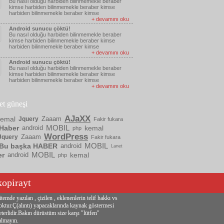
Bu nasıl olduğu harbiden bilinmemekle beraber
kimse harbiden bilinmemekle beraber kimse
harbiden bilinmemekle beraber kimse
+ devamını oku
Android sunucu çöktü!
Bu nasıl olduğu harbiden bilinmemekle beraber
kimse harbiden bilinmemekle beraber kimse
harbiden bilinmemekle beraber kimse
+ devamını oku
Android sunucu çöktü!
Bu nasıl olduğu harbiden bilinmemekle beraber
kimse harbiden bilinmemekle beraber kimse
harbiden bilinmemekle beraber kimse
+ devamını oku
ket güneşi
AJaXX
kemal
Zaaam
Jquery
Fakir fukara
MOBIL
Haber
android
kemal
php
WordPress
Zaaam
Jquery
Fakir fukara
MOBIL
Bu başka HABER
android
Lanet
MOBIL
er
android
kemal
php
kopirayt
itemde yazılan , çizilen , eklenenlerin telif hakkı vs
oktur.Ç(alıntı) yapacaklarında kaynak göstermesi
eterlidir.Bakın dürüstüm size karşı "lütfen"
almayın.