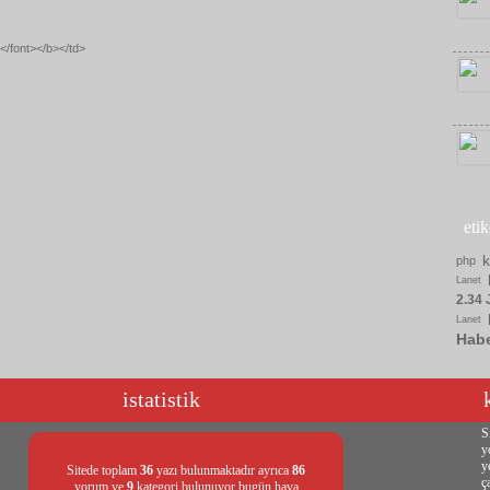
/font></b></td>
eti
php
Lanet
2.34 
Lanet
Hab
istatistik
S
y
y
Sitede toplam
36
yazı bulunmaktadır ayrıca
86
ç
yorum ve
9
kategori bulunuyor bugün hava