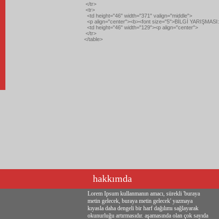
</tr>
<tr>
<td height="46" width="371" valign="middle">
<p align="center"><b><font size="5">BİLGİ YARIŞMASI:<
<td height="46" width="129"><p align="center">
</tr>
</table>
hakkımda
Lorem Ipsum kullanmanın amacı, sürekli 'buraya
metin gelecek, buraya metin gelecek' yazmaya
kıyasla daha dengeli bir harf dağılımı sağlayarak
okunurluğu artırmasıdır. aşamasında olan çok sayıda