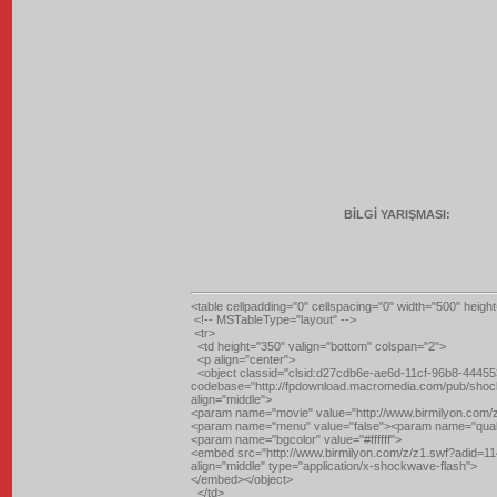
BİLGİ YARIŞMASI:
<table cellpadding="0" cellspacing="0" width="500" hei
<!-- MSTableType="layout" -->
<tr>
<td height="350" valign="bottom" colspan="2">
<p align="center">
<object classid="clsid:d27cdb6e-ae6d-11cf-96b8-4445
codebase="
http://fpdownload.macromedia.com/pub/shoc
align="middle">
<param name="movie" value="
http://www.birmilyon.com
<param name="menu" value="false"><param name="quali
<param name="bgcolor" value="#ffffff">
<embed src="
http://www.birmilyon.com/z/z1.swf?adid=1
align="middle" type="application/x-shockwave-flash">
</embed></object>
</td>