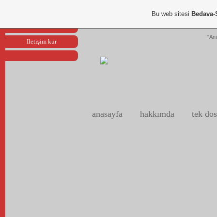
Portfoliom
Bu web sitesi
Bedava-
Reklam ver
“Anı
Iletişim kur
anasayfa
hakkımda
tek dos