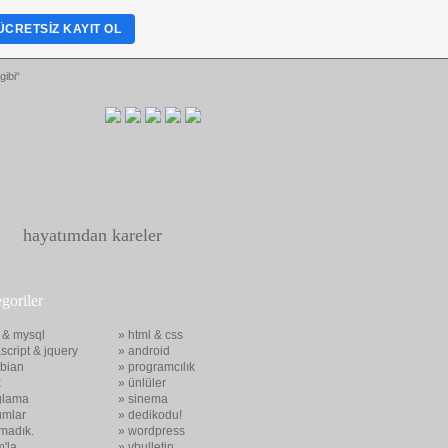
ÜCRETSIZ KAYIT OL
gibi“
hayatımdan kareler
egoriler
 & mysql
» html & css
script & jquery
» android
bian
» programcılık
x
» ünlüler
glama
» sinema
umlar
» dedikodu!
madık.
» wordpress
m'la
» vbulletin