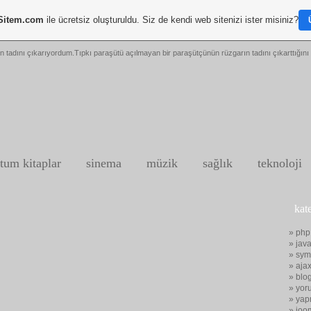
Sitem.com
ile ücretsiz oluşturuldu. Siz de kendi web sitenizi ister misiniz?
n tadını çıkarıyordum.Tıpkı paraşütü açılmayan bir paraşütçünün rüzgarın tadını çıkarttığını 
tum kitaplar
sinema
müzik
sağlık
teknoloji
kat
» php
» java
» sym
» aja
» blo
» yor
» yap
» joo