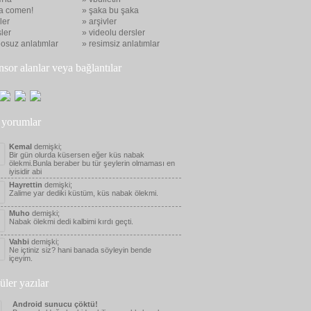
a comen!
» şaka bu şaka
eler
» arşivler
ler
» videolu dersler
eosuz anlatımlar
» resimsiz anlatımlar
nsor alanlar veya bağlantılar
 yorumlar
Kemal
demişki;
Bir gün olurda küsersen eğer küs nabak
ölekmi.Bunla beraber bu tür şeylerin olmaması en
iyisidir abi
Hayrettin
demişki;
Zalime yar dediki küstüm, küs nabak ölekmi.
Muho
demişki;
Nabak ölekmi dedi kalbimi kırdı geçti.
Vahbi
demişki;
Ne içtiniz siz? hani banada söyleyin bende
içeyim.
üler yazılar
Android sunucu çöktü!