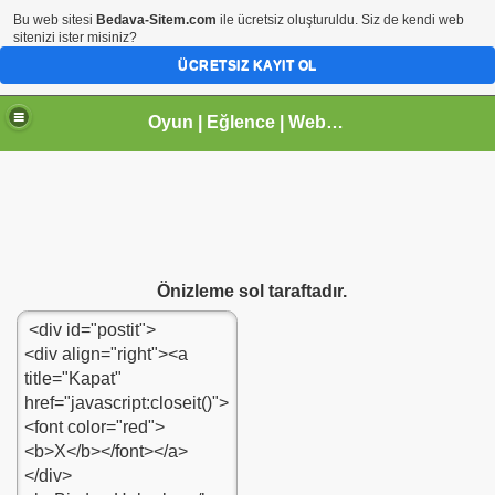
Bu web sitesi
Bedava-Sitem.com
ile ücretsiz oluşturuldu. Siz de kendi web
sitenizi ister misiniz?
ÜCRETSIZ KAYIT OL
Oyun | Eğlence | Webmaster | tr.gg Paylaşım Sitesi | Arhavi |Kireçlik Köyü
Önizleme sol taraftadır.